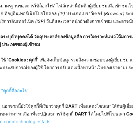
าตรฐานของการใช้ล็อกไฟล์ ไฟล์เหล่านี้บันทึกผู้เยี่ยมชมเมื่อเข้าชมเว
ก่ ที่อยู่อินเทอร์เน็ตโปรโตคอล
(IP)
ประเภทเบราว์เซอร์
(Browser)
ระบบ
้บริการอินเทอร์เน็ต
(ISP)
วันที่และเวลาหน้าอ้างอิงการเข้าชม และอาจนั
ามารถระบุตัวบุคคลได้ วัตถุประสงค์ของข้อมูลคือ การวิเคราะห์แนวโน้มกา
ู่ ประเทศของผู้เข้าชม
ใช้
‘Cookies :
คุกกี้
‘
เพื่อจัดเก็บข้อมูลรวมถึงความชอบของผู้เยี่ยมชม แล
ิทธิภาพประสบการณ์ของผู้ใช้ โดยการปรับแต่งเนื้อหาหน้าเว็บของเราตามประ
น
“
คุกกี้คืออะไร
“
กจากนี้ยังใช้คุกกี้ที่เรียกว่าคุกกี้
DART
เพื่อแสดงโฆษณาให้กับผู้เย
่ยมชมสามารถเลือกที่จะปฏิเสธการใช้คุกกี้
DART
ได้โดยไปที่โฆษณา
Go
gle.com/technologies/ads