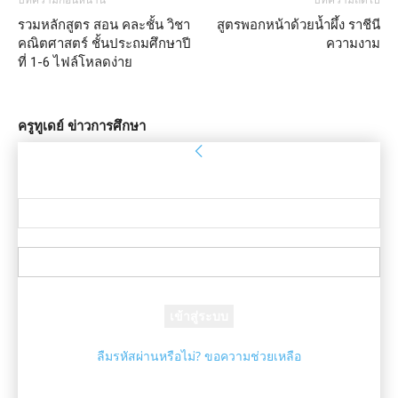
บทความก่อนหน้านี้
บทความถัดไป
รวมหลักสูตร สอน คละชั้น วิชา
สูตรพอกหน้าด้วยนํ้าผึ้ง ราชีนี
คณิตศาสตร์ ชั้นประถมศึกษาปี
ความงาม
ที่ 1-6 ไฟล์โหลดง่าย
ครูทูเดย์ ข่าวการศึกษา
ลงชื่อเข้าใช้
ยินดีต้อนรับ! เข้าสู่ระบบบัญชีของคุณ
ชื่อผู้ใช้ของคุณ
รหัสผ่านของคุณ
ลืมรหัสผ่านหรือไม่? ขอความช่วยเหลือ
กู้คืนรหัสผ่าน
กู้คืนรหัสผ่านของคุณ