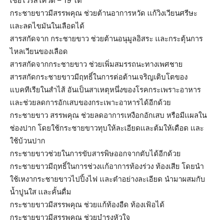
เชื้อไวรัสโควิด – 19 ได้
กระชายขาวมีสรรพคุณ ช่วยต้านอาการหวัด เเก้วิงเวียนศรีษะ
เเละลดไขมันในเลือดได้
สารสกัดจาก กระชายขาว ช่วยต้านอนุมูลอิสระ เเละกระตุ้นการ
ไหลเวียนของเลือด
สารสกัดจากกระชายขาว ช่วยเพิ่มสมรรถนะทางเพศชาย
สารสกัดกระชายขาวมีฤทธิ์ในการต่อต้านเจริญเติบโตของ
แบคทีเรียในสำไส้ อันเป็นสาเหตุหนึ่งของโรคกระเพราะอาหาร
เเละช่วยลดการอักเสบของกระเพาะอาหารได้อีกด้วย
กระชายขาว สรรพคุณ ช่วยลดอาการเหงือกอักเสบ หรือมีเเผลใน
ช่องปาก โดยใช้กระชายขาวทุบให้ละเอียดเเละต้มให้เดือด เเละ
ใช้บ้วนปาก
กระชายขาวช่วยในการขับสารพิษออกจากตับได้อีกด้วย
กระชายขาวมีฤทธิ์ในการช่วงเเก้อาการท้องร่วง ท้องเสีย โดยนำ
ใช้เหงากระชายขาวไปปิ้งไฟ เเละตำอย่างละเอียด นำมาผสมกับ
น้ำปูนใส เเละคั้นดื่ม
กระชายขาวมีสรรพคุณ ช่วยแก้ท้องอืด ท้องเฟ้อได้
กระชายขาวมีสรรพคุณ ช่วยบำรุงหัวใจ