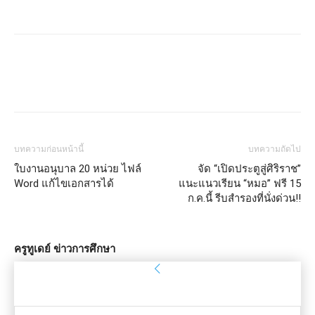
บทความก่อนหน้านี้
บทความถัดไป
ใบงานอนุบาล 20 หน่วย ไฟล์
จัด “เปิดประตูสู่ศิริราช”
Word แก้ไขเอกสารได้
แนะแนวเรียน “หมอ” ฟรี 15
ก.ค.นี้ รีบสำรองที่นั่งด่วน!!
ครูทูเดย์ ข่าวการศึกษา
ลงชื่อเข้าใช้
ยินดีต้อนรับ! เข้าสู่ระบบบัญชีของคุณ