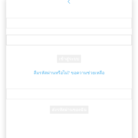
ลงชื่อเข้าใช้
ยินดีต้อนรับ! เข้าสู่ระบบบัญชีของคุณ
ชื่อผู้ใช้ของคุณ
รหัสผ่านของคุณ
ลืมรหัสผ่านหรือไม่? ขอความช่วยเหลือ
กู้คืนรหัสผ่าน
กู้คืนรหัสผ่านของคุณ
อีเมล์ของคุณ
รหัสผ่านจะถูกอีเมล์ถึงคุณ