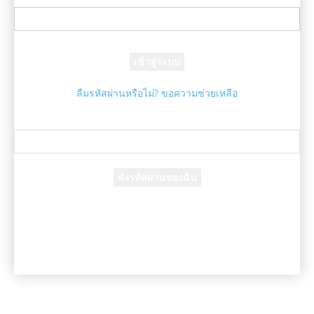
รหัสผ่านของคุณ
ลืมรหัสผ่านหรือไม่? ขอความช่วยเหลือ
กู้คืนรหัสผ่าน
กู้คืนรหัสผ่านของคุณ
อีเมล์ของคุณ
รหัสผ่านจะถูกอีเมล์ถึงคุณ