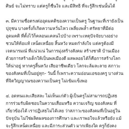
ศิษย์ จะไม่ทราบ แต่ครูก็ชื่นใจ และมีสิทธิ ที่จะรู้สึกเช่นนั้นได้
๓. มีความซื่อตรงต่ออุดมคติของความเป็นครู ในฐานะที่เรายังเป็น
ปุถุชน บางครั้งก็เกิดความหวั่นไหว เพลี่ยงพล้ำ ศรัทธาที่มีต่อ
อุดมคติ ที่ตั้งไว้ก็คลอนแคลนไปบ้าง เพราะเหตุปัจจัยบางอย่าง
ชวนให้ท้อแท้ เหน็ดเหนื่อย สิ้นหวัง หมดกำลังใจ แต่ครูต้องมี
เจตนารมณ์ ที่แน่วแน่ ในการมุ่งสร้างสังคม สร้างชาติ บ้านเมือง
ด้วยการสร้างเด็กให้เป็นพลเมืองดี ผลพลอยได้ก็คือการสร้างโลก
ให้น่าอยู่ หากครูสิ้นหวัง เสียอาชีพเดียว โลกจะล้มละลาย สภาวะ
ของสังคมที่เป็นอยู่ทุก- วันนี้ ก็เพราะความอ่อนแอของครู บางส่วน
ที่จิตวิญญาณของความเป็นครู ไม่เข้มแข็งพอ
๔. อดทนและเสียสละ ไม่เห็นแก่ตัว ผู้เป็นครูไม่สามารถปฏิเสธ
การร่วมรับผิดชอบในความเสื่อมหรือ ความเจริญ ของสังคม ที่
เกี่ยวข้องได้ เราปฏิเสธไม่ได้เลย ว่าสภาวะของสังคมที่เป็นอยู่ใน
ปัจจุบัน ไม่ใช่ผลิตผลของการศึกษา และเราพอใจแล้วหรือยัง แม้
จะรู้สึกเหน็ดเหนื่อย และมีภาระส่วนตัว มากเพียงใด ครูก็ยังคง