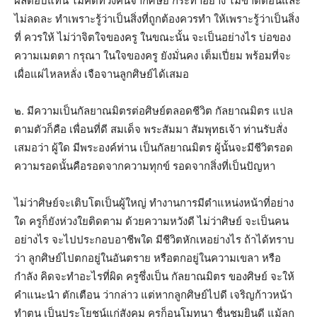
ผลตอบแทน ไม่คิดทวงคืนจากศิษย์ กระทำอย่าง ไม่ขาดตอนและ
ไม่ลดละ ทำเพราะรู้ว่าเป็นสิ่งที่ถูกต้องควรทำ ให้เพราะรู้ว่าเป็นสิ่ง
ที่ ควรให้ ไม่ว่าจิตใจของครู ในขณะนั้น จะเป็นอย่างไร บ่อของ
ความเมตตา กรุณา ในใจของครู ยังมั่นคง เต็มเปี่ยม พร้อมที่จะ
เผื่อแผ่ไหลหลั่ง เจือจานลูกศิษย์ได้เสมอ
๒. มีความเป็นกัลยาณมิตรต่อศิษย์ตลอดชีวิต กัลยาณมิตร แปล
ตามตัวก็คือ เพื่อนที่ดี สมเด็จ พระสัมมา สัมพุทธเจ้า ท่านรับสั่ง
เสมอว่า ผู้ใด มีพระองค์ท่าน เป็นกัลยาณมิตร ผู้นั้นจะมีชีวิตรอด
ความรอดนั้นคือรอดจากความทุกข์ รอดจากสิ่งที่เป็นปัญหา
ไม่ว่าศิษย์จะเติบโตเป็นผู้ใหญ่ ทำงานการมีตำแหน่งหน้าที่อย่าง
ใด ครูก็ยังห่วงใยติดตาม ด้วยความหวังดี ไม่ว่าศิษย์ จะเป็นคน
อย่างไร จะไปประกอบอาชีพใด มีชีวิตหักเหอย่างไร ถ้าได้ทราบ
ว่า ลูกศิษย์ไปตกอยู่ในอันตราย หรือตกอยู่ในความเขลา หรือ
กำลัง คิดจะทำอะไรที่ผิด ครูซึ่งเป็น กัลยาณมิตร ของศิษย์ จะให้
คำแนะนำ ตักเตือน ว่ากล่าว แต่หากลูกศิษย์ไปดี เจริญก้าวหน้า
ทำตน เป็นประโยชน์แก่สังคม ครูก็อนุโมทนา ชื่นชมยินดี แม้ลูก