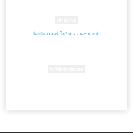
รหัสผ่านของคุณ
ลืมรหัสผ่านหรือไม่? ขอความช่วยเหลือ
กู้คืนรหัสผ่าน
กู้คืนรหัสผ่านของคุณ
อีเมล์ของคุณ
รหัสผ่านจะถูกอีเมล์ถึงคุณ