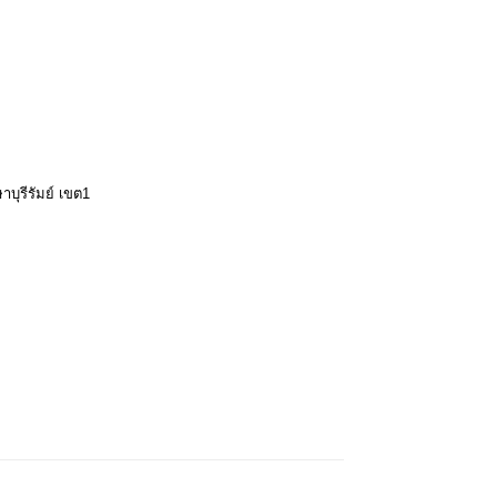
บุรีรัมย์ เขต1