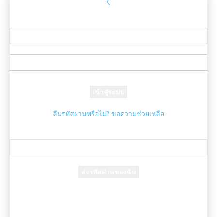
ลงชื่อเข้าใช้
ยินดีต้อนรับ! เข้าสู่ระบบบัญชีของคุณ
ชื่อผู้ใช้ของคุณ
รหัสผ่านของคุณ
ลืมรหัสผ่านหรือไม่? ขอความช่วยเหลือ
กู้คืนรหัสผ่าน
กู้คืนรหัสผ่านของคุณ
อีเมล์ของคุณ
รหัสผ่านจะถูกอีเมล์ถึงคุณ