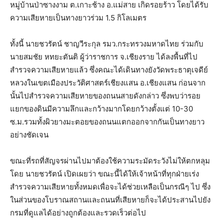
หมู่บ้านป่าซางงาม ต.เกาะช้าง อ.แม่สาย เกิดรอยร้าว โดยได้รับ
ความเสียหายเป็นทางยาวร่วม 1.5 กิโลเมตร
ทั้งนี้ นายชวรัตน์ ชาญวีระกุล รมว.กระทรวงมหาดไทย ร่วมกับ
นายสมชัย หทยะตันติ ผู้ว่าราชการ จ.เชียงราย ได้ลงพื้นที่ไป
สำรวจความเสียหายแล้ว ซึ่งคณะได้เดินทางยังวัดพระธาตุเจดีย์
หลวงในเขตเมืองประวัติศาสตร์เชียงแสน อ.เชียงแสน ก่อนจาก
นั้นไปสำรวจความเสียหายของถนนสายดังกล่าว ซึ่งพบว่ารอย
แยกของดินมีความลึกและกว้างมากโดยกว้างตั้งแต่ 10-30
ซ.ม.รวมทั้งผิวยางมะตอยของถนนแตกออกจากกันเป็นทางยาว
อย่างชัดเจน
ขณะที่รถที่สัญจรผ่านไปมาต้องใช้ความระมัดระวังไม่ให้ตกหลุม
โดย นายชวรัตน์ เปิดเผยว่า ขณะนี้ได้ให้เจ้าหน้าที่ทุกฝ่ายเร่ง
สำรวจความเสียหายทั้งหมดเพื่อจะได้ช่วยเหลือเป็นกรณีๆ ไป ซึ่ง
ในส่วนของโบราณสถานและถนนที่เสียหายก็จะได้ประสานไปยัง
กรมที่ดูแลได้อย่างถูกต้องและรวดเร็วต่อไป