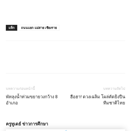
แท็ก
ถนนแยก แม่สาย เชียงราย
บทความก่อนหน้านี้
บทความถัดไป
พัทลุงน้ำท่วมขยายวงกว้าง 8
ฮือฮา! ดวงเฉลิม โผล่คัดยิงปืน
อำเภอ
ทีมชาติไทย
ครูทูเดย์ ข่าวการศึกษา