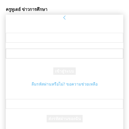
ครูทูเดย์ ข่าวการศึกษา
ลงชื่อเข้าใช้
ยินดีต้อนรับ! เข้าสู่ระบบบัญชีของคุณ
ชื่อผู้ใช้ของคุณ
รหัสผ่านของคุณ
ลืมรหัสผ่านหรือไม่? ขอความช่วยเหลือ
กู้คืนรหัสผ่าน
กู้คืนรหัสผ่านของคุณ
อีเมล์ของคุณ