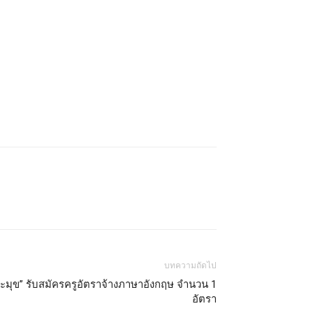
บทความถัดไป
ระมุข” รับสมัครครูอัตราจ้างภาษาอังกฤษ จำนวน 1
อัตรา