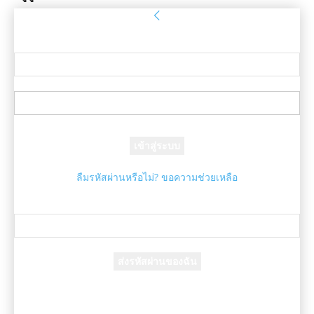
ลงชื่อเข้าใช้
ยินดีต้อนรับ! เข้าสู่ระบบบัญชีของคุณ
ชื่อผู้ใช้ของคุณ
รหัสผ่านของคุณ
ลืมรหัสผ่านหรือไม่? ขอความช่วยเหลือ
กู้คืนรหัสผ่าน
กู้คืนรหัสผ่านของคุณ
อีเมล์ของคุณ
รหัสผ่านจะถูกอีเมล์ถึงคุณ