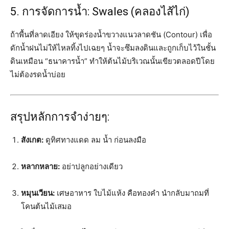
5. การจัดการน้ำ: Swales (คลองไส้ไก่)
ถ้าพื้นที่ลาดเอียง ให้ขุดร่องน้ำขวางแนวลาดชัน (Contour) เพื่อ
ดักน้ำฝนไม่ให้ไหลทิ้งไปเฉยๆ น้ำจะซึมลงดินและถูกเก็บไว้ในชั้น
ดินเหมือน “ธนาคารน้ำ” ทำให้ต้นไม้บริเวณนั้นเขียวตลอดปีโดย
ไม่ต้องรดน้ำบ่อย
สรุปหลักการจำง่ายๆ:
สังเกต:
ดูทิศทางแดด ลม น้ำ ก่อนลงมือ
หลากหลาย:
อย่าปลูกอย่างเดียว
หมุนเวียน:
เศษอาหาร ใบไม้แห้ง คือทองคำ นำกลับมาถมที่
โคนต้นไม้เสมอ