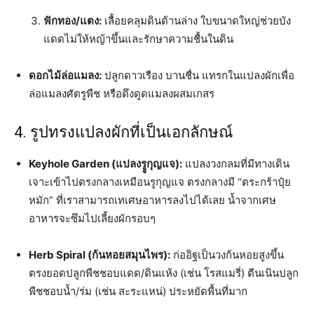
ฟักทอง/แตง:
เลื้อยคลุมดินด้านล่าง ใบขนาดใหญ่ช่วยบัง
แดดไม่ให้หญ้าขึ้นและรักษาความชื้นในดิน
ดอกไม้ล่อแมลง:
ปลูกดาวเรือง บานชื่น แทรกในแปลงผักเพื่อ
ล่อแมลงศัตรูพืช หรือดึงดูดแมลงผสมเกสร
4. รูปทรงแปลงผักที่เป็นเอกลักษณ์
Keyhole Garden (แปลงรููกุญแจ):
แปลงวงกลมที่มีทางเดิน
เจาะเข้าไปตรงกลางเหมือนรูกุญแจ ตรงกลางมี “ตระกร้าปุ๋ย
หมัก” ที่เราสามารถเทเศษอาหารลงไปได้เลย น้ำจากเศษ
อาหารจะซึมไปเลี้ยงผักรอบๆ
Herb Spiral (ก้นหอยสมุนไพร):
ก่ออิฐเป็นวงก้นหอยสูงขึ้น
ตรงยอดปลูกพืชชอบแดด/ดินแห้ง (เช่น โรสแมรี่) ตีนเนินปลูก
พืชชอบน้ำ/ร่ม (เช่น สะระแหน่) ประหยัดพื้นที่มาก