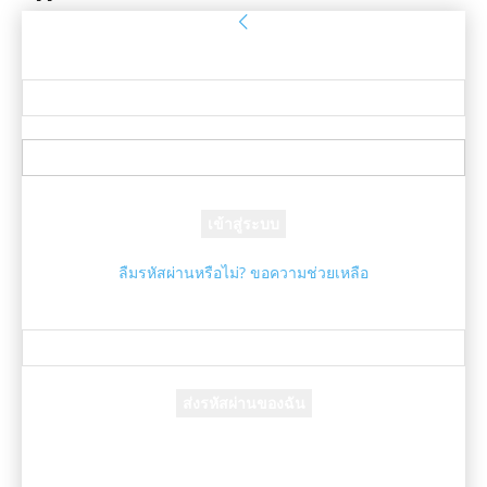
ลงชื่อเข้าใช้
ยินดีต้อนรับ! เข้าสู่ระบบบัญชีของคุณ
ชื่อผู้ใช้ของคุณ
รหัสผ่านของคุณ
ลืมรหัสผ่านหรือไม่? ขอความช่วยเหลือ
กู้คืนรหัสผ่าน
กู้คืนรหัสผ่านของคุณ
อีเมล์ของคุณ
รหัสผ่านจะถูกอีเมล์ถึงคุณ