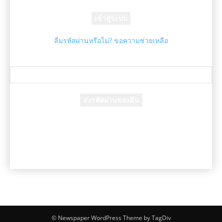
รหัสผ่านของคุณ
ลืมรหัสผ่านหรือไม่? ขอความช่วยเหลือ
กู้คืนรหัสผ่าน
กู้คืนรหัสผ่านของคุณ
อีเมล์ของคุณ
รหัสผ่านจะถูกอีเมล์ถึงคุณ
© Newspaper WordPress Theme by TagDiv