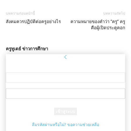
บทความก่อนหน้านี้
บทความถัดไป
สังคมควรปฏิบัติต่อครูอย่างไร
ความหมายของคำว่า “ครู” ครู
คือผู้เปิดประตูคอก
ครูทูเดย์ ข่าวการศึกษา
ลงชื่อเข้าใช้
ยินดีต้อนรับ! เข้าสู่ระบบบัญชีของคุณ
ชื่อผู้ใช้ของคุณ
รหัสผ่านของคุณ
ลืมรหัสผ่านหรือไม่? ขอความช่วยเหลือ
กู้คืนรหัสผ่าน