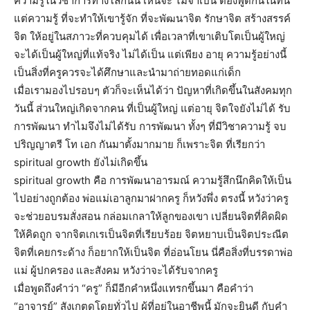
ความรู้ในวิชาการทางโลกนั้น เห็นจะ ไม่จำเป็น ต้องพูดกันในที่นี้
แต่ความรู้ ที่จะทำให้เขารู้จัก ที่จะพัฒนาจิต รักษาจิต สร้างสรรค์
จิต ให้อยู่ในสภาวะที่ควบคุมได้ เพื่อเวลาที่เขาเติบโตเป็นผู้ใหญ่
จะได้เป็นผู้ใหญ่ที่แท้จริง ไม่ได้เป็น แต่เพียง อายุ ความรู้อย่างนี้
เป็นสิ่งที่ครูควรจะได้ศึกษาและนำมาถ่ายทอดแก่เด็ก
เมื่อเรามองไปรอบๆ ตัวก็จะเห็นได้ว่า ปัญหาที่เกิดขึ้นในสังคมทุก
วันนี้ ส่วนใหญ่เกิดจากคน ที่เป็นผู้ใหญ่ แต่อายุ จิตใจยังไม่ได้ รับ
การพัฒนา ทำไมจึงไม่ได้รับ การพัฒนา ทั้งๆ ที่มีวิชาความรู้ จบ
ปริญญาตรี โท เอก กันมาตั้งมากมาย ก็เพราะจิต ที่เรียกว่า
spiritual growth
ยังไม่เกิดขึ้น
spiritual growth
คือ การพัฒนาอารมณ์ ความรู้สึกนึกคิดให้เป็น
ไปอย่างถูกต้อง พ่อแม่เอาลูกมาฝากครู ก็หวังพึ่ง ตรงนี้ หวังว่าครู
จะช่วยอบรมสั่งสอน กล่อมเกลาให้ลูกของเขา เปลี่ยนจิตที่คิดผิด
ให้คิดถูก จากจิตเกเรเป็นจิตที่เรียบร้อย จิตหยาบเป็นจิตประณีต
จิตที่เคยกระด้าง ก็อยากให้เป็นจิต ที่อ่อนโยน นี่คือสิ่งที่บรรดาพ่อ
แม่ ผู้ปกครอง และสังคม หวังว่าจะได้รับจากครู
เมื่อพูดถึงคำว่า “ครู” ก็มีอีกคำหนึ่งแทรกขึ้นมา คือคำว่า
“อาจารย์” สังเกตดูโดยทั่วไป ผู้ที่อยู่ในอาชีพนี้ มักจะยินดี กับคำ