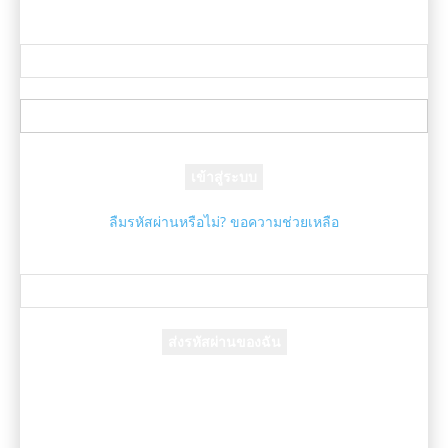
ลงชื่อเข้าใช้
ยินดีต้อนรับ! เข้าสู่ระบบบัญชีของคุณ
ชื่อผู้ใช้ของคุณ
รหัสผ่านของคุณ
ลืมรหัสผ่านหรือไม่? ขอความช่วยเหลือ
กู้คืนรหัสผ่าน
กู้คืนรหัสผ่านของคุณ
อีเมล์ของคุณ
รหัสผ่านจะถูกอีเมล์ถึงคุณ