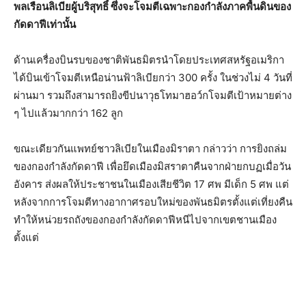
พลเรือนลิเบียผู้บริสุทธิ์ ซึ่งจะโจมตีเฉพาะกองกำลังภาคพื้นดินของ
กัดดาฟีเท่านั้น
ด้านเครื่องบินรบของชาติพันธมิตรนำโดยประเทศสหรัฐอเมริกา
ได้บินเข้าโจมตีเหนือน่านฟ้าลิเบียกว่า 300 ครั้ง ในช่วงไม่ 4 วันที่
ผ่านมา รวมถึงสามารถยิงขีปนาวุธโทมาฮอว์กโจมตีเป้าหมายต่าง
ๆ ไปแล้วมากกว่า 162 ลูก
ขณะเดียวกันแพทย์ชาวลิเบียในเมืองมิราตา กล่าวว่า การยิงถล่ม
ของกองกำลังกัดดาฟี เพื่อยึดเมืองมิสราตาคืนจากฝ่ายกบฏเมื่อวัน
อังคาร ส่งผลให้ประชาชนในเมืองเสียชีวิต 17 ศพ มีเด็ก 5 ศพ แต่
หลังจากการโจมตีทางอากาศรอบใหม่ของพันธมิตรตั้งแต่เที่ยงคืน
ทำให้หน่วยรถถังของกองกำลังกัดดาฟีหนีไปจากเขตชานเมือง
ตั้งแต่