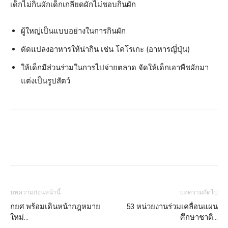
เด็กไม่กินผักเด็กเกลียดผักไม่ชอบกินผัก
ผู้ใหญ่เป็นแบบอย่างในการกินผัก
ดัดแปลงอาหารให้น่ากิน เช่น โคโรเกะ (อาหารญี่ปุ่น)
ให้เด็กมีส่วนร่วมในการไปจ่ายตลาด จัดให้เด็กเอาพืชผักมา
แต่งเป็นรูปสัตว์
บทความก่อนหน้านี้
บทความถัดไป
กยศ.พร้อมเดินหน้ากฎหมาย
53 หน่วยงานร่วมเคลื่อนแผน
ใหม่…
ศึกษาชาติ…