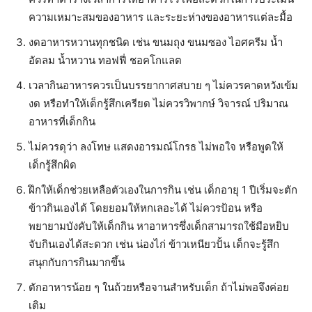
ความเหมาะสมของอาหาร และระยะห่างของอาหารแต่ละมื้อ
งดอาหารหวานทุกชนิด เช่น ขนมถุง ขนมซอง ไอศครีม น้ำ
อัดลม น้ำหวาน ทอฟฟี่ ชอคโกแลต
เวลากินอาหารควรเป็นบรรยากาศสบาย ๆ ไม่ควรคาดหวังเข้ม
งด หรือทำให้เด็กรู้สึกเครียด ไม่ควรวิพากษ์ วิจารณ์ ปริมาณ
อาหารที่เด็กกิน
ไม่ควรดุว่า ลงโทษ แสดงอารมณ์โกรธ ไม่พอใจ หรือพูดให้
เด็กรู้สึกผิด
ฝึกให้เด็กช่วยเหลือตัวเองในการกิน เช่น เด็กอายุ 1 ปีเริ่มจะตัก
ข้าวกินเองได้ โดยยอมให้หกเลอะได้ ไม่ควรป้อน หรือ
พยายามบังคับให้เด็กกิน หาอาหารซึ่งเด็กสามารถใช้มือหยิบ
จับกินเองได้สะดวก เช่น น่องไก่ ข้าวเหนียวปั้น เด็กจะรู้สึก
สนุกกับการกินมากขึ้น
ตักอาหารน้อย ๆ ในถ้วยหรือจานสำหรับเด็ก ถ้าไม่พอจึงค่อย
เติม