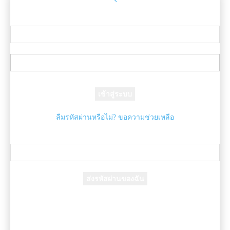
ลงชื่อเข้าใช้
ยินดีต้อนรับ! เข้าสู่ระบบบัญชีของคุณ
ชื่อผู้ใช้ของคุณ
รหัสผ่านของคุณ
ลืมรหัสผ่านหรือไม่? ขอความช่วยเหลือ
กู้คืนรหัสผ่าน
กู้คืนรหัสผ่านของคุณ
อีเมล์ของคุณ
รหัสผ่านจะถูกอีเมล์ถึงคุณ