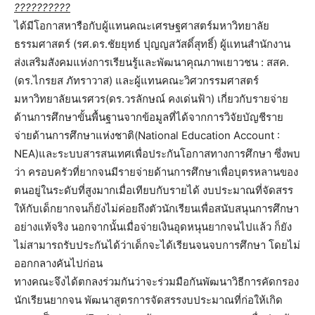
?
?
?
?
?
?
?
?
?
?
ได้มีโอกาสหารือกับผู้แทนคณะเศรษฐศาสตร์มหาวิทยาลัย
ธรรมศาสตร์ (รศ.ดร.ชัยยุทธ์ ปุญญสวัสดิ์สุทธิ์) ผู้แทนสำนักงาน
ส่งเสริมสังคมแห่งการเรียนรู้และพัฒนาคุณภาพเยาวชน : สสค.
(ดร.ไกรยส ภัทราวาส) และผู้แทนคณะวิศวกรรมศาสตร์
มหาวิทยาลัยนเรศวร(ดร.วรลักษณ์ คงเด่นฟ้า) เกี่ยวกับรายจ่าย
ด้านการศึกษาขั้นพื้นฐานจากข้อมูลที่ได้จากการวิจัยบัญชีราย
จ่ายด้านการศึกษาแห่งชาติ(National Education Account :
NEA)แ
ละระบบสารสนเทศเพื่อประกันโอกาสทางการศึกษา ซึ่งพบ
ว่า ครอบครัวที่ยากจนมีรายจ่ายด้านการศึกษาเพื่อบุตรหลานของ
ตนอยู่ในระดับที่สูงมากเมื่อเทียบกับรายได้ งบประมาณที่จัดสรร
ให้กับเด็กยากจนก็ยังไม่ค่อยถึงตัวนักเรียนเพื่อสนับสนุนการศึกษา
อย่างแท้จริง นอกจากนั้นเมื่อจ่ายเงินอุดหนุนยากจนไปแล้ว ก็ยัง
ไม่สามารถรับประกันได้ว่าเด็กจะได้เรียนจนจบการศึกษา โดยไม่
ออกกลางคันไปก่อน
ทางคณะจึงได้ตกลงร่วมกันว่าจะร่วมมือกันพัฒนาวิธีการคัดกรอง
นักเรียนยากจน พัฒนาสูตรการจัดสรรงบประมาณที่ก่อให้เกิด