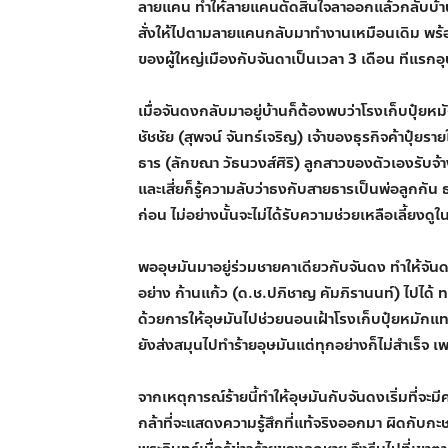
ลายแคน ทำให้ลายแคนตัดสินใจลาออกแล้วกลับบ้าน
สั่งให้ไปตามลายแคนกลับมาทำงานเหมือนเดิม พร้อมทั
ของผู้ใหญ่เมืองกับจันดาเป็นเวลา 3 เดือน ทีแร
เมื่อจันดงกลับมาอยู่บ้านก็ต้องพบว่าโรงเก็บปุ๋ยห
ชัชชัย (สุพจน์ จันทร์เจริญ) เจ้าของธุรกิจค้าปุ๋ยร
ธาร (ลักขณา วัธนวงส์ศิริ) ลูกสาวของตัวเองรับจ้
และเสี่ยก็รู้ความลับว่าธงกับสายธารเป็นพ่อลูกกัน 
ก่อน ไม่อย่างนั้นจะไม่ได้รับความช่วยเหลือเลี้ยงดู
พออุษมันมาอยู่ร่วมชายคาเดียวกับจันดง ทำให้จั
อย่าง ก้านแก้ว (ด.ช.ปภิชาญ คัมภิรานนท์) ไปได
ด้วยการให้อุษมันไปช่วยนอนเฝ้าโรงเก็บปุ๋ยหมักแทน
ยังส่งสมุนไปทำร้ายอุษมันแต่ทุกอย่างก็ไม่สำเร็จ เ
จากเหตุการณ์ร้ายนี้ทำให้อุษมันกับจันดงเริ่มที่จะ
กล้าที่จะแสดงความรู้สึกที่แท้จริงออกมา ผิดกับ