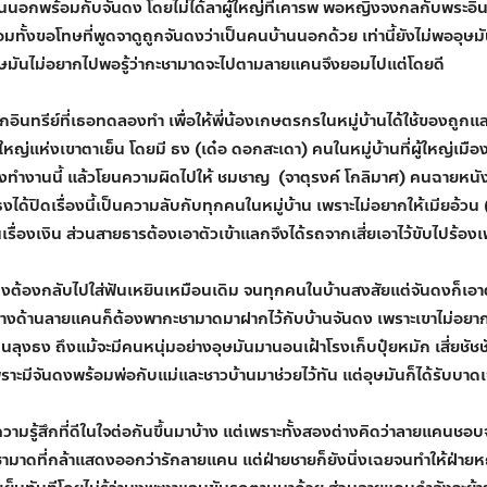
นอกพร้อมกับจันดง โดยไม่ได้ลาผู้ใหญ่ที่เคารพ พอหญิงจงกลกับพระอิน
้งขอโทษที่พูดจาดูถูกจันดงว่าเป็นคนบ้านนอกด้วย เท่านี้ยังไม่พออุษมันถ
กอุษมันไม่อยากไปพอรู้ว่ากะชามาดจะไปตามลายแคนจึงยอมไปแต่โดยดี
มักอินทรีย์ที่เธอทดลองทำ เพื่อให้พี่น้องเกษตรกรในหมู่บ้านได้ใช้ของถูก
ายใหญ่แห่งเขาตาเย็น โดยมี ธง (เด๋อ ดอกสะเดา) คนในหมู่บ้านที่ผู้ใหญ่เมือง
างทำงานนี้ แล้วโยนความผิดไปให้ ชมชาญ (จาตุรงค์ โกลิมาศ) คนฉายหนังเร
ธงได้ปิดเรื่องนี้เป็นความลับกับทุกคนในหมู่บ้าน เพราะไม่อยากให้เมียอ้วน
ในเรื่องเงิน ส่วนสายธารต้องเอาตัวเข้าแลกจึงได้รถจากเสี่ยเอาไว้ขับไปร้อง
นดงต้องกลับไปใส่ฟันเหยินเหมือนเดิม จนทุกคนในบ้านสงสัยแต่จันดงก็เ
้ ทางด้านลายแคนก็ต้องพากะชามาดมาฝากไว้กับบ้านจันดง เพราะเขาไม่อยา
ลุงธง ถึงแม้จะมีคนหนุ่มอย่างอุษมันมานอนเฝ้าโรงเก็บปุ๋ยหมัก เสี่ยชัชชั
พราะมีจันดงพร้อมพ่อกับแม่และชาวบ้านมาช่วยไว้ทัน แต่อุษมันก็ได้รับบาดเ
มีความรู้สึกที่ดีในใจต่อกันขึ้นมาบ้าง แต่เพราะทั้งสองต่างคิดว่าลายแคน
กะชามาดที่กล้าแสดงออกว่ารักลายแคน แต่ฝ่ายชายก็ยังนิ่งเฉยจนทำให้ฝ่า