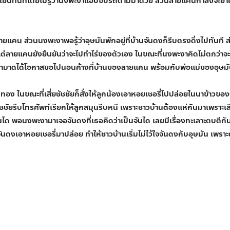
าตาเย็นทันทีโดยไม่รู้ว่านงพะงาแอบขับรถตามมาด้วย ส่วนลายแคนกำลังจะย้ายไ
คน ส่วนนงพะงาพอรู้ว่าอุษมันพักอยู่ที่บ้านจันดงก็รีบตรงดิ่งไปทันที ส
ต่ลายแคนยังยืนยันว่าจะไปทำไร่ของตัวเอง ในขณะที่นงพะงาคิดไม่ตกว่าจะไ
ะชามาดได้โอกาสขอไปนอนค้างที่บ้านของลายแคน พร้อมกับพ่อแม่ของอุษมั
่งทอง ในขณะที่เสี่ยชัชชัยก็สั่งให้ลูกน้องเอาหอยเชอรี่ไปปล่อยในนาข้า
่ยชัชชัยรีบโทรศัพท์เรียกให้ลูกสมุนรีบหนี เพราะชาวบ้านต้องแห่กันมาเพราะ
ได พอนงพะงามาเจอจันดงที่เธอคิดว่าเป็นจันได เลยมีเรื่องทะเลาะตบตีกัน
ันดงเอาหอยเชอรี่มาปล่อย ทำให้ชาวบ้านเริ่มไม่ไว้ใจจันดงกับอุษมัน เพราะตั