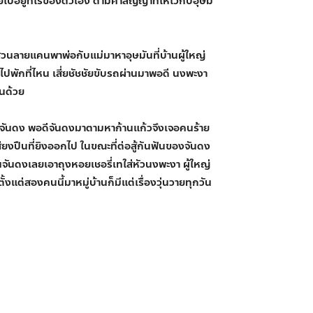
ปอยู่ที่ไร่ของตัวเอง ตามคำสัญญาที่ให้ไว้กับอุษมั
่วนลายแคนพาพ่อกับแม่มาหาอุษมันที่บ้านผู้ใหญ่
ปพักที่ไหน เสี่ยชัชชัยขับรถผ่านมาพอดี นงพะงา
นด้วย
วของจันดง พอดีจันดงมาตามหาก้านแก้วจึงเจอคนร้าย
เสียงปืนที่ยิงออกไป ในขณะที่ต่อสู้กันฟันของจันดง
จันดงเลยเอาถุงหอยเชอรี่เทใส่หัวนงพะงา ผู้ใหญ่
้งแต่สองคนนี้มาหมู่บ้านก็มีแต่เรื่องวุ่นวายทุกวัน