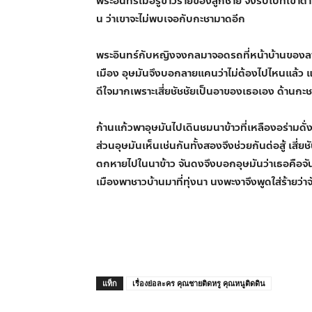
พระอินทร์เมื่อรู้ข่าวร้ายของลูกชาย จึงรีบไปที่เข
น ว่าเขาจะไม่พบเจอกับกะชามาดอีก
พระอินทร์กับหญิงจงกลมาจอดรถที่หน้าบ้านของลายแ
เมือง อุษมันจึงบอกลายแคนว่าไม่ต้องไปไหนแล้ว แ
ดีใจมากเพราะเสี่ยชัชชัยเป็นอาของเธอเอง ด้านก
ก้านแก้วพาอุษมันไปเดินชมนาข้าวที่เหลืองอร่ามดั
ส่วนอุษมันเห็นเช่นกันทั้งสองจึงช่วยกันต่อสู้ เสี
ตกหายไปในนาข้าว จันดงจึงบอกอุษมันว่าเธอคือจัน
เมืองพาชาวบ้านมาที่ทุ่งนา นงพะงาจึงพูดใส่ร้ายว่าจ
แท็ก
เรื่องย่อละคร คุณชายติดหรู คุณหนูติดดิน