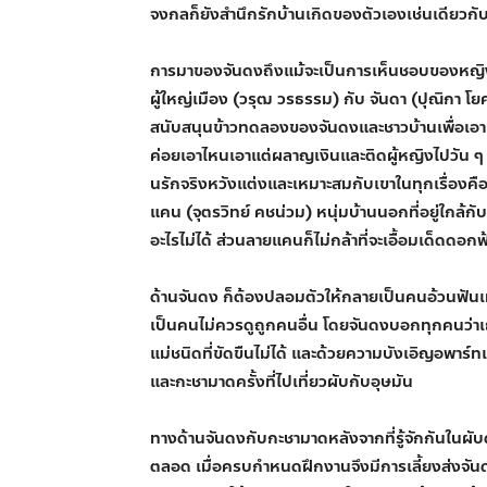
จงกลก็ยังสำนึกรักบ้านเกิดของตัวเองเช่นเดียวกับ
การมาของจันดงถึงแม้จะเป็นการเห็นชอบของหญิงจ
ผู้ใหญ่เมือง (วรุฒ วรธรรม) กับ จันดา (ปุณิกา
สนับสนุนข้าวทดลองของจันดงและชาวบ้านเพื่อเอามา
ค่อยเอาไหนเอาแต่ผลาญเงินและติดผู้หญิงไปวัน ๆ 
นรักจริงหวังแต่งและเหมาะสมกับเขาในทุกเรื่องค
แคน (จุตรวิทย์ คชน่วม) หนุ่มบ้านนอกที่อยู่ใกล้
อะไรไม่ได้ ส่วนลายแคนก็ไม่กล้าที่จะเอื้อมเด็ดดอ
ด้านจันดง ก็ต้องปลอมตัวให้กลายเป็นคนอ้วนฟันเหย
เป็นคนไม่ควรดูถูกคนอื่น โดยจันดงบอกทุกคนว่าเธอช
แม่ชนิดที่ขัดขืนไม่ได้ และด้วยความบังเอิญอพาร์ท
และกะชามาดครั้งที่ไปเที่ยวผับกับอุษมัน
ทางด้านจันดงกับกะชามาดหลังจากที่รู้จักกันในผับ
ตลอด เมื่อครบกำหนดฝึกงานจึงมีการเลี้ยงส่งจัน