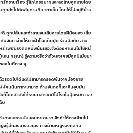
ทร์ทราบเรื่อง รู้สึกโกรธมากและลงโทษลูกชายโดย
ูกส่งไปดัดสันดานที่เขาตาเย็น โดยให้ไปอยู่ที่บ้าน
และดี ถูกปล้นและทำลายจนเสียหายโดยฝีมือของ เสี่ย
กับจันดาจ้างให้มาเฝ้าโรงเก็บปุ๋ย ร่วมมือกับ สาย
่ เพราะธงติดหนี้พนันเยอะจึงต้องหาเงินไปใช้หนี้
 (แอน กรุณา) รู้ความจริงว่าตัวเองเคยมีลูกมีเมียมา
เพลงในที่ต่าง ๆ
อาตัวรอดไปได้แต่ไม่สามารถรอดพ้นจากน้องชาย
กให้คนนินทากะชามาด ด้านจันดงก็เอาคืนอุษมัน
ยก็ไม่กลัวสั่งให้ธงเอาสารเคมีไปโรยในปุ๋ยหมัก และ
จ็บ
ชอบจันดงและอุษมันชอบกะชามาด จึงทำให้ต่างฝ่ายไม่
ยหญิงรู้สึกสงสารตัวเอง ทางด้านหญิงจงกลกับ