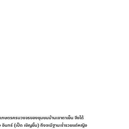
ารเกษตรครบวงจรของชุมชนบ้านเขาตาเย็น จึงได้
ทร์ (เป็ด เชิญยิ้ม) ถึงจะมีฐานะร่ำรวยแต่หญิง