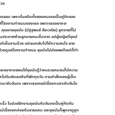
้วย
นตลอด เพราะในอดีตทั้งสองคนเคยเป็นคู่รักของ
งานที่โรงงานทำขนมของเธอ เพราะเธออยากจะ
ุณชายอุษมัน (นัฐฐพนธ์ ลียะวณิช) ลูกชายที่ไม่
บประกาศห้ามลูกชายคบเด็ดขาด แต่ผู้หญิงที่อุษมั
็นดีเห็นงามด้วย แต่เธอกลับไปให้ความสนใจ ลาย
มาช่วยดูแลโรงงานทำขนม อุษมันไม่ค่อยพอใจแต่ก็ทำ
า และอยากจะสอนให้อุษมันรู้ว่าคนรวยคนจนก็มีความ
ปรับส่งเธอถึงที่พักทุกวัน ตามคำสั่งของผู้เป็น
ันมารับจันดง เพราะเธอเคยมีเรื่องทะเลาะกับจันได
เร็ว ในช่วงฝึกงานอุษมันกับจันดงเป็นคู่กัดกัน
มีเรื่องชกต่อยกับลายแคน และอุษมันก็พูดจาดูถูก