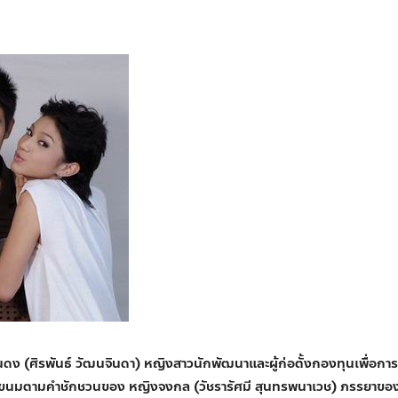
นดง (ศิรพันธ์ วัฒนจินดา) หญิงสาวนักพัฒนาและผู้ก่อตั้งกองทุนเพื่อก
ำขนมตามคำชักชวนของ หญิงจงกล (วัชรารัศมี สุนทรพนาเวช) ภรรยาของ อิน