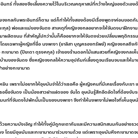
อินทร์ ทั้งสองจึงเลี้ยงควายไว้ในบริเวณคฤหาสน์ที่กว้างใหญ่ของตัวเองด
งกลกับพระอินทร์ก็ตาม แต่ก็ทำให้ทั้งสองต้องมีเรื่องพูดจาค่อนขอดกั
 โยคะกุล) พ่อและแม่ของจันดง สาเหตุที่หญิงจงกลอยากจะให้จันดงมาฝึก
ผลิตขนม ที่สำคัญไปกว่านั้นก็คืออยากจะให้จันดงช่วยเปลี่ยนพฤติกรรม ค
โดยเฉพาะผู้หญิงที่ชื่อ นงพะงา (ชาลิสา บุญครองทรัพย์) หญิงจงกลถึงกั
ือ กะชามาด (ปิยะดา ตุรงคกุล) เจ้าของร้านดอกไม้แสนสวยที่หญิงจงกลเห
กับบ้านของจันดง ซึ่งหญิงจงกลให้ความอุปถัมภ์เลี้ยงดูจนเรียนจบและให้
กฟ้าอย่างกะชามาด
ิน เพราะไม่อยากให้อุษมันจำได้ว่าเธอคือ ผู้หญิงคนที่มีเคยเรื่องกับเข
ื่อจันดง เป็นน้องสาวฝาแฝดของ จันได อุษมันรู้สึกอึดอัดใจที่ต้องขับรถไ
เมนท์ที่จันดงไปพักนั้นเป็นของนงพะงา จึงทำให้นงพะงาไม่พอใจที่เห็นอุษม
ด้วยความบังเอิญ ทำให้ทั้งคู่มีถูกชะตากันและมีความสนิทสนมกันอย่างรวด
ดง โดยมีอุษมันและกะชามาดมาร่วมงานด้วย แต่เพราะอุษมันหึงกะชามาดจน