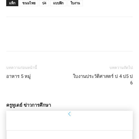
แท็ก
ขนมไทย
ป4
แบบฝึก
ใบงาน
บทความก่อนหน้านี้
บทความถัดไป
อาหาร 5 หมู่
ใบงานประวัติศาสตร์ ป 4 ป5 ป
6
ครูทูเดย์ ข่าวการศึกษา
ลงชื่อเข้าใช้
ยินดีต้อนรับ! เข้าสู่ระบบบัญชีของคุณ