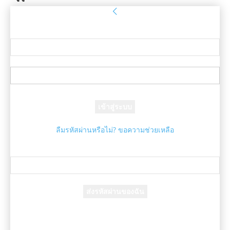
ลงชื่อเข้าใช้
ยินดีต้อนรับ! เข้าสู่ระบบบัญชีของคุณ
ชื่อผู้ใช้ของคุณ
รหัสผ่านของคุณ
ลืมรหัสผ่านหรือไม่? ขอความช่วยเหลือ
กู้คืนรหัสผ่าน
กู้คืนรหัสผ่านของคุณ
อีเมล์ของคุณ
รหัสผ่านจะถูกอีเมล์ถึงคุณ