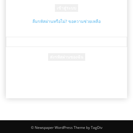
รหัสผ่านของคุณ
ลืมรหัสผ่านหรือไม่? ขอความช่วยเหลือ
กู้คืนรหัสผ่าน
กู้คืนรหัสผ่านของคุณ
อีเมล์ของคุณ
รหัสผ่านจะถูกอีเมล์ถึงคุณ
© Newspaper WordPress Theme by TagDiv