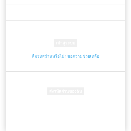
ยินดีต้อนรับ! เข้าสู่ระบบบัญชีของคุณ
ชื่อผู้ใช้ของคุณ
รหัสผ่านของคุณ
ลืมรหัสผ่านหรือไม่? ขอความช่วยเหลือ
กู้คืนรหัสผ่าน
กู้คืนรหัสผ่านของคุณ
อีเมล์ของคุณ
รหัสผ่านจะถูกอีเมล์ถึงคุณ