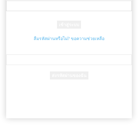
รหัสผ่านของคุณ
ลืมรหัสผ่านหรือไม่? ขอความช่วยเหลือ
กู้คืนรหัสผ่าน
กู้คืนรหัสผ่านของคุณ
อีเมล์ของคุณ
รหัสผ่านจะถูกอีเมล์ถึงคุณ