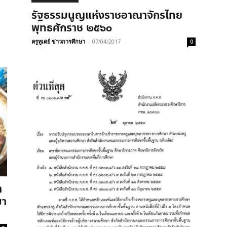
รัฐธรรมนูญแห่งราชอาณาจักรไทย
พุทธศักราช ๒๕๖๐
ครูทูเดย์ ข่าวการศึกษา
-
07/04/2017
0
ำ
มา