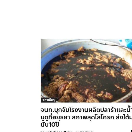
ข่าวเด็ดๆ
จนท.บุกจับโรงงานผลิตปลาร้าและน้
บูดูที่อยุธยา สภาพสุดโสโครก ส่งใต้
นับ10ปี