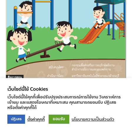
สื่อการสอน
คู่มือครู วิชาภาษาไทย ป.1
เว็บไซต์นี้ใช้ Cookies
ครูทูเดย์ ข่าวการศึกษา
-
17/04/2017
0
เว็บไซต์นี้ใช้คุกกี้เพื่อปรับปรุงประสบการณ์การใช้งาน วิเคราะห์การ
เข้าชม และแสดงโฆษณาที่เหมาะสม คุณสามารถยอมรับ ปฏิเสธ
หรือตั้งค่าคุกกี้ได้
ยอมรับ
ตั้งค่าคุกกี้
นโยบายความเป็นส่วนตัว
ปฏิเสธ
© Newspaper WordPress Theme by TagDiv