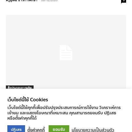
0
สื่อประกอบการผลิต
รวมเสียง นก “นกเขา”
เว็บไซต์นี้ใช้ Cookies
ครูทูเดย์ ข่าวการศึกษา
-
08/12/2020
0
เว็บไซต์นี้ใช้คุกกี้เพื่อปรับปรุงประสบการณ์การใช้งาน วิเคราะห์การ
เข้าชม และแสดงโฆษณาที่เหมาะสม คุณสามารถยอมรับ ปฏิเสธ
หรือตั้งค่าคุกกี้ได้
ยอมรับ
ตั้งค่าคุกกี้
นโยบายความเป็นส่วนตัว
ปฏิเสธ