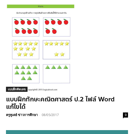
แบบฝึกคิดเลข
แบบฝึกทักษะคณิตศาสตร์ ป.2 ไฟล์ Word
แก้ไขได้
ครูทูเดย์ ข่าวการศึกษา
-
08/05/2017
0