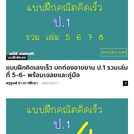
แบบฝึกคิดเลข
แบบฝึกคิดเลขเร็ว บทท่องอาขยาน ป.1 รวมเล่ม
ที่ 5-6- พร้อมเฉลยและคู่มือ
ครูทูเดย์ ข่าวการศึกษา
-
08/05/2017
0