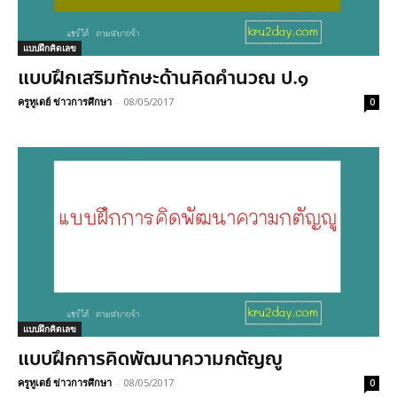
แบบฝึกคิดเลข
แบบฝึกเสริมทักษะด้านคิดคำนวณ ป.๑
ครูทูเดย์ ข่าวการศึกษา
-
08/05/2017
0
แบบฝึกคิดเลข
แบบฝึกการคิดพัฒนาความกตัญญู
ครูทูเดย์ ข่าวการศึกษา
-
08/05/2017
0