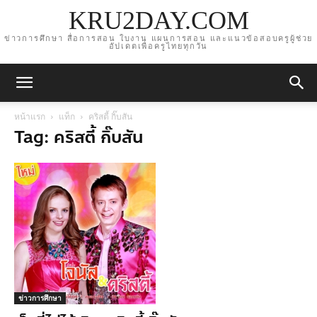
KRU2DAY.COM
ข่าวการศึกษา สื่อการสอน ใบงาน แผนการสอน และแนวข้อสอบครูผู้ช่วย
อัปเดตเพื่อครูไทยทุกวัน
หน้าแรก
แท็ก
คริสตี้ กิ๊บสัน
Tag: คริสตี้ กิ๊บสัน
ข่าวการศึกษา