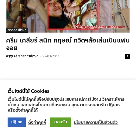
ข่าวการศึกษา
ครีม เคลียร์ สนิท กฤษณ์ ทวิตฯล้อเล่นเป็นแฟน
จอย
ครูทูเดย์ ข่าวการศึกษา
-
27/03/2011
1
© Newspaper WordPress Theme by TagDiv
เว็บไซต์นี้ใช้ Cookies
เว็บไซต์นี้ใช้คุกกี้เพื่อปรับปรุงประสบการณ์การใช้งาน วิเคราะห์การ
เข้าชม และแสดงโฆษณาที่เหมาะสม คุณสามารถยอมรับ ปฏิเสธ
หรือตั้งค่าคุกกี้ได้
ยอมรับ
ตั้งค่าคุกกี้
นโยบายความเป็นส่วนตัว
ปฏิเสธ