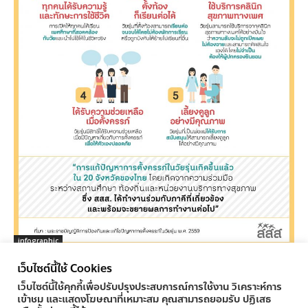
infographic
เยาวชนได้อะไรจาก พ.ร.บ.การตั้งครรภ์ในวัยรุ่น
เว็บไซต์นี้ใช้ Cookies
ครูทูเดย์ ข่าวการศึกษา
-
04/11/2016
0
เว็บไซต์นี้ใช้คุกกี้เพื่อปรับปรุงประสบการณ์การใช้งาน วิเคราะห์การ
เข้าชม และแสดงโฆษณาที่เหมาะสม คุณสามารถยอมรับ ปฏิเสธ