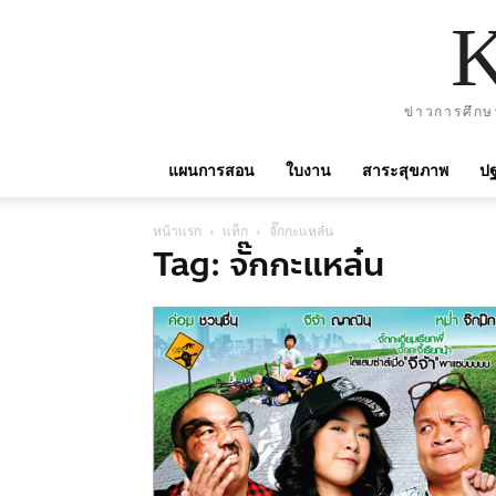
ข่าวการศึกษ
แผนการสอน
ใบงาน
สาระสุขภาพ
ปฐ
หน้าแรก
แท็ก
จั๊กกะแหล๋น
Tag: จั๊กกะแหล๋น