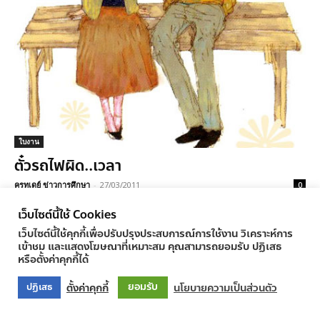
ใบงาน
ตั๋วรถไฟผิด..เวลา
ครูทูเดย์ ข่าวการศึกษา
-
27/03/2011
0
เว็บไซต์นี้ใช้ Cookies
เว็บไซต์นี้ใช้คุกกี้เพื่อปรับปรุงประสบการณ์การใช้งาน วิเคราะห์การ
เข้าชม และแสดงโฆษณาที่เหมาะสม คุณสามารถยอมรับ ปฏิเสธ
หรือตั้งค่าคุกกี้ได้
© Newspaper WordPress Theme by TagDiv
ยอมรับ
ตั้งค่าคุกกี้
นโยบายความเป็นส่วนตัว
ปฏิเสธ