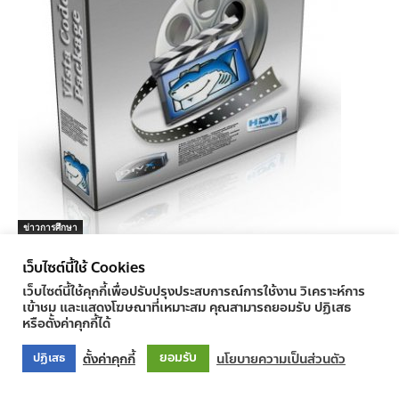
ข่าวการศึกษา
Vista Codec Package 5.9.2 Final
เว็บไซต์นี้ใช้ Cookies
ครูทูเดย์ ข่าวการศึกษา
-
30/03/2011
1
เว็บไซต์นี้ใช้คุกกี้เพื่อปรับปรุงประสบการณ์การใช้งาน วิเคราะห์การ
เข้าชม และแสดงโฆษณาที่เหมาะสม คุณสามารถยอมรับ ปฏิเสธ
หรือตั้งค่าคุกกี้ได้
ยอมรับ
ตั้งค่าคุกกี้
นโยบายความเป็นส่วนตัว
ปฏิเสธ
© Newspaper WordPress Theme by TagDiv