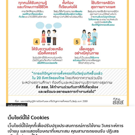
infographic
เยาวชนได้อะไรจาก พ.ร.บ.การตั้งครรภ์ในวัยรุ่น
เว็บไซต์นี้ใช้ Cookies
ครูทูเดย์ ข่าวการศึกษา
-
04/11/2016
0
เว็บไซต์นี้ใช้คุกกี้เพื่อปรับปรุงประสบการณ์การใช้งาน วิเคราะห์การ
เข้าชม และแสดงโฆษณาที่เหมาะสม คุณสามารถยอมรับ ปฏิเสธ