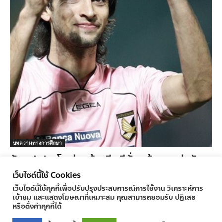
บทความทางการศึกษา
จับตา! ปาสโตเร่รอย้ายทีมซีซั่นหน้า คาดค่าตัว
พุ่ง60ล้านยูโร
เว็บไซต์นี้ใช้ Cookies
ครูทูเดย์ ข่าวการศึกษา
-
27/03/2011
0
เว็บไซต์นี้ใช้คุกกี้เพื่อปรับปรุงประสบการณ์การใช้งาน วิเคราะห์การ
เข้าชม และแสดงโฆษณาที่เหมาะสม คุณสามารถยอมรับ ปฏิเสธ
หรือตั้งค่าคุกกี้ได้