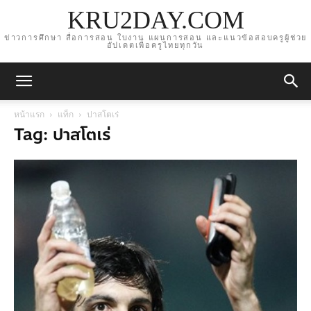
KRU2DAY.COM
ข่าวการศึกษา สื่อการสอน ใบงาน แผนการสอน และแนวข้อสอบครูผู้ช่วย
อัปเดตเพื่อครูไทยทุกวัน
หน้าแรก
แท็ก
ปาสโตเร่
Tag: ปาสโตเร่