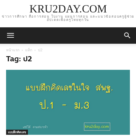
KRU2DAY.COM
ข่าวการศึกษา สื่อการสอน ใบงาน แผนการสอน และแนวข้อสอบครูผู้ช่วย
อัปเดตเพื่อครูไทยทุกวัน
หน้าแรก
แท็ก
ป2
Tag: ป2
แบบฝึกคิดเลข