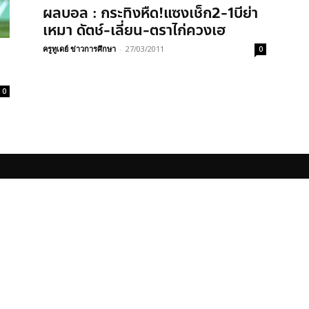
ผลบอล : กระทิงหืด!แซงเช็ก2-1บีย่า
เหมา ดัตช์-เลี่ยน-ตราไก่ควงเฮ
ครูทูเดย์ ข่าวการศึกษา
-
27/03/2011
0
0