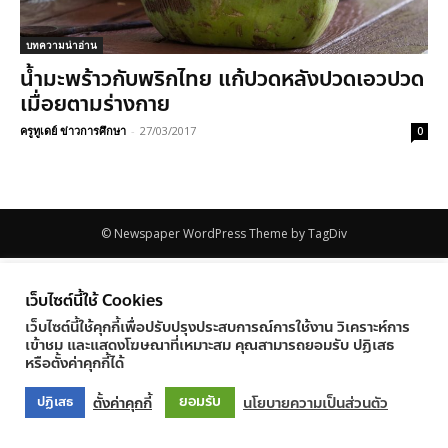
บทความน่าอ่าน
น้ำมะพร้าวกับพริกไทย แก้ปวดหลังปวดเอวปวด
เมื่อยตามร่างกาย
ครูทูเดย์ ข่าวการศึกษา
-
27/03/2017
0
© Newspaper WordPress Theme by TagDiv
เว็บไซต์นี้ใช้ Cookies
เว็บไซต์นี้ใช้คุกกี้เพื่อปรับปรุงประสบการณ์การใช้งาน วิเคราะห์การ
เข้าชม และแสดงโฆษณาที่เหมาะสม คุณสามารถยอมรับ ปฏิเสธ
หรือตั้งค่าคุกกี้ได้
ยอมรับ
ตั้งค่าคุกกี้
นโยบายความเป็นส่วนตัว
ปฏิเสธ