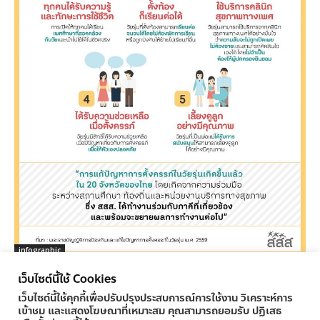
infographic
เยาวชนได้อะไรจาก พ.ร.บ.การตั้งครรภ์ในวัยรุ่น
เว็บไซต์นี้ใช้ Cookies
ครูทูเดย์ ข่าวการศึกษา
-
04/11/2016
0
เว็บไซต์นี้ใช้คุกกี้เพื่อปรับปรุงประสบการณ์การใช้งาน วิเคราะห์การ
เข้าชม และแสดงโฆษณาที่เหมาะสม คุณสามารถยอมรับ ปฏิเสธ