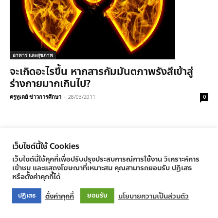
อาหาร และสุขภาพ
จะเกิดอะไรขึ้น หากสารกัมมันตภาพรังสีเข้าสู่
ร่างกายมากเกินไป?
ครูทูเดย์ ข่าวการศึกษา
-
28/03/2011
0
เว็บไซต์นี้ใช้ Cookies
© Newspaper WordPress Theme by TagDiv
เว็บไซต์นี้ใช้คุกกี้เพื่อปรับปรุงประสบการณ์การใช้งาน วิเคราะห์การ
เข้าชม และแสดงโฆษณาที่เหมาะสม คุณสามารถยอมรับ ปฏิเสธ
หรือตั้งค่าคุกกี้ได้
ยอมรับ
ตั้งค่าคุกกี้
นโยบายความเป็นส่วนตัว
ปฏิเสธ