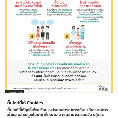
infographic
เยาวชนได้อะไรจาก พ.ร.บ.การตั้งครรภ์ในวัยรุ่น
เว็บไซต์นี้ใช้ Cookies
ครูทูเดย์ ข่าวการศึกษา
-
04/11/2016
0
เว็บไซต์นี้ใช้คุกกี้เพื่อปรับปรุงประสบการณ์การใช้งาน วิเคราะห์การ
เข้าชม และแสดงโฆษณาที่เหมาะสม คุณสามารถยอมรับ ปฏิเสธ