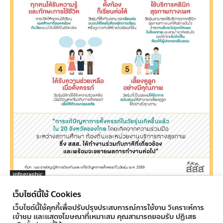
infographic
เยาวชนได้อะไรจาก พ.ร.บ.การตั้งครรภ์ในวัยรุ่น
เว็บไซต์นี้ใช้ Cookies
ครูทูเดย์ ข่าวการศึกษา
-
04/11/2016
0
เว็บไซต์นี้ใช้คุกกี้เพื่อปรับปรุงประสบการณ์การใช้งาน วิเคราะห์การ
เข้าชม และแสดงโฆษณาที่เหมาะสม คุณสามารถยอมรับ ปฏิเสธ