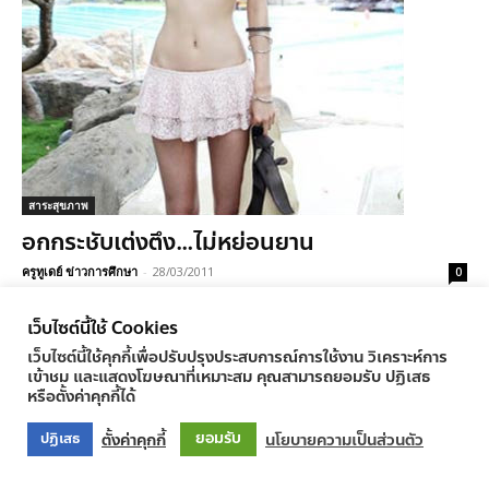
สาระสุขภาพ
อกกระชับเต่งตึง…ไม่หย่อนยาน
ครูทูเดย์ ข่าวการศึกษา
-
28/03/2011
0
เว็บไซต์นี้ใช้ Cookies
เว็บไซต์นี้ใช้คุกกี้เพื่อปรับปรุงประสบการณ์การใช้งาน วิเคราะห์การ
เข้าชม และแสดงโฆษณาที่เหมาะสม คุณสามารถยอมรับ ปฏิเสธ
© Newspaper WordPress Theme by TagDiv
หรือตั้งค่าคุกกี้ได้
ยอมรับ
ตั้งค่าคุกกี้
นโยบายความเป็นส่วนตัว
ปฏิเสธ