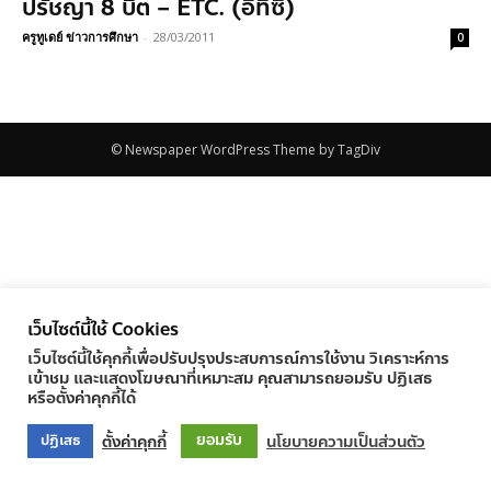
ปรัชญา 8 บิต – ETC. (อีทีซี)
ครูทูเดย์ ข่าวการศึกษา
-
28/03/2011
0
© Newspaper WordPress Theme by TagDiv
เว็บไซต์นี้ใช้ Cookies
เว็บไซต์นี้ใช้คุกกี้เพื่อปรับปรุงประสบการณ์การใช้งาน วิเคราะห์การ
เข้าชม และแสดงโฆษณาที่เหมาะสม คุณสามารถยอมรับ ปฏิเสธ
หรือตั้งค่าคุกกี้ได้
ยอมรับ
ตั้งค่าคุกกี้
นโยบายความเป็นส่วนตัว
ปฏิเสธ