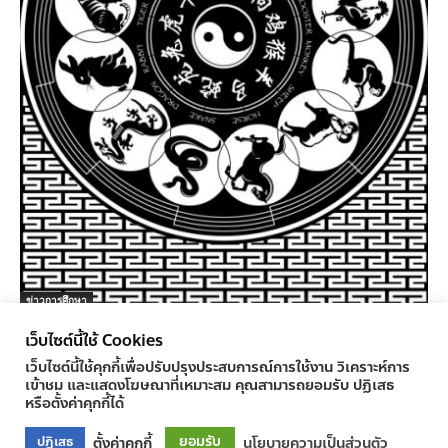
ข่าวการศึกษา
เทพเจ้าเสริมดวงประจำราศีปีนักษัตร
เว็บไซต์นี้ใช้ Cookies
ครูทูเดย์ ข่าวการศึกษา
-
28/03/2011
0
เว็บไซต์นี้ใช้คุกกี้เพื่อปรับปรุงประสบการณ์การใช้งาน วิเคราะห์การ
เข้าชม และแสดงโฆษณาที่เหมาะสม คุณสามารถยอมรับ ปฏิเสธ
หรือตั้งค่าคุกกี้ได้
ยอมรับ
ตั้งค่าคุกกี้
นโยบายความเป็นส่วนตัว
ปฏิเสธ