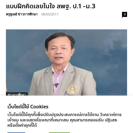
แบบฝึกคิดเลขในใจ สพฐ. ป.1 -ม.3
ครูทูเดย์ ข่าวการศึกษา
-
08/05/2017
0
ข่าวการศึกษา
ทปสท.จี้ทปอ.เปิดผลวิจัยเปิด-ปิดอาเซียน
เว็บไซต์นี้ใช้ Cookies
ครูทูเดย์ ข่าวการศึกษา
-
18/04/2017
0
เว็บไซต์นี้ใช้คุกกี้เพื่อปรับปรุงประสบการณ์การใช้งาน วิเคราะห์การ
เข้าชม และแสดงโฆษณาที่เหมาะสม คุณสามารถยอมรับ ปฏิเสธ
หรือตั้งค่าคุกกี้ได้