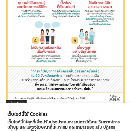
infographic
เยาวชนได้อะไรจาก พ.ร.บ.การตั้งครรภ์ในวัยรุ่น
เว็บไซต์นี้ใช้ Cookies
ครูทูเดย์ ข่าวการศึกษา
-
04/11/2016
0
เว็บไซต์นี้ใช้คุกกี้เพื่อปรับปรุงประสบการณ์การใช้งาน วิเคราะห์การ
เข้าชม และแสดงโฆษณาที่เหมาะสม คุณสามารถยอมรับ ปฏิเสธ