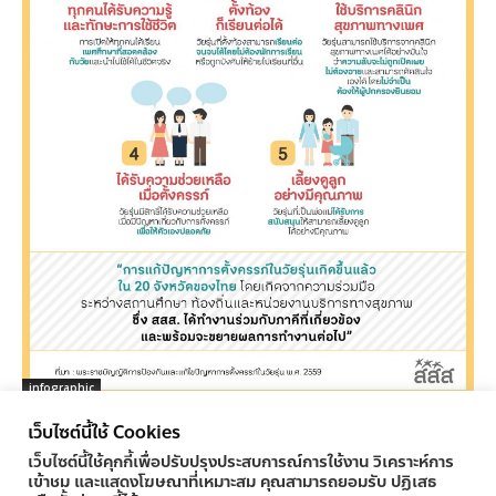
infographic
เยาวชนได้อะไรจาก พ.ร.บ.การตั้งครรภ์ในวัยรุ่น
เว็บไซต์นี้ใช้ Cookies
ครูทูเดย์ ข่าวการศึกษา
-
04/11/2016
0
เว็บไซต์นี้ใช้คุกกี้เพื่อปรับปรุงประสบการณ์การใช้งาน วิเคราะห์การ
เข้าชม และแสดงโฆษณาที่เหมาะสม คุณสามารถยอมรับ ปฏิเสธ