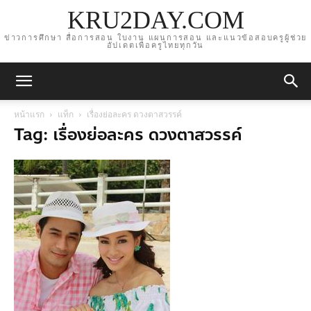
KRU2DAY.COM
ข่าวการศึกษา สื่อการสอน ใบงาน แผนการสอน และแนวข้อสอบครูผู้ช่วย
อัปเดตเพื่อครูไทยทุกวัน
หน้าแรก
แท็ก
เรื่องย่อละคร ดวงตาสวรรค์
Tag: เรื่องย่อละคร ดวงตาสวรรค์